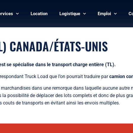
rvices
Location
Logistique
Emploi
Co
L) CANADA/ÉTATS-UNIS
t se spécialise dans le transport charge entière (TL).
orrespondant Truck Load que l’on pourrait traduire par
camion co
er ses marchandises dans une remorque dans laquelle aucune autr
nts la possibilité de déplacer des lots complets et donc de plus
es couts de transports en évitant ainsi les envois multiples.