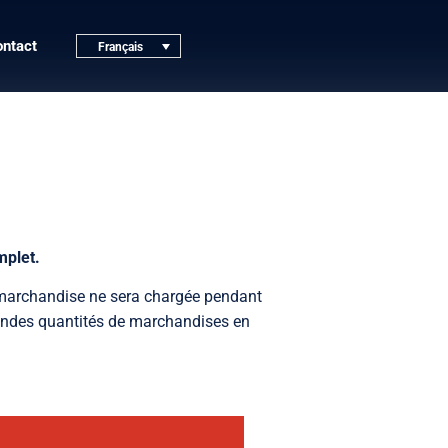
ntact
Français
mplet.
e marchandise ne sera chargée pendant
 grandes quantités de marchandises en